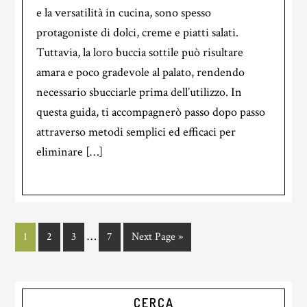
e la versatilità in cucina, sono spesso
protagoniste di dolci, creme e piatti salati.
Tuttavia, la loro buccia sottile può risultare
amara e poco gradevole al palato, rendendo
necessario sbucciarle prima dell’utilizzo. In
questa guida, ti accompagnerò passo dopo passo
attraverso metodi semplici ed efficaci per
eliminare […]
Interim
…
Page
Page
Page
Page
Go
1
2
3
7
Next Page »
pages
to
omitted
Primary
CERCA