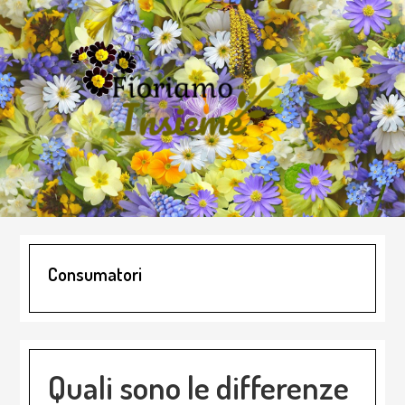
Skip
Skip
Skip
to
to
to
main
primary
footer
content
sidebar
Consumatori
Quali sono le differenze