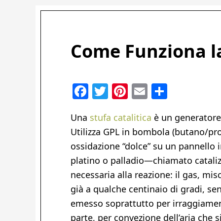
Come Funziona la
Facebook
Twitter
Pinterest
Email
Condivi
Una
stufa catalitica
è un generatore 
Utilizza GPL in bombola (butano/pro
ossidazione “dolce” su un pannello 
platino o palladio—chiamato catalizz
necessaria alla reazione: il gas, misc
già a qualche centinaio di gradi, sen
emesso soprattutto per irraggiamen
parte, per convezione dell’aria che s