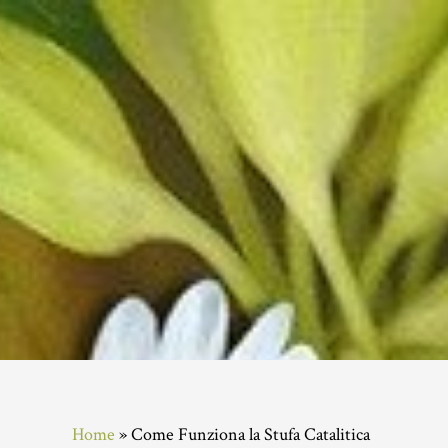
Skip
Skip
Skip
to
to
to
main
primary
footer
content
sidebar
Home
»
Come Funziona la Stufa Catalitica