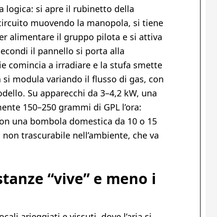
logica: si apre il rubinetto della
 circuito muovendo la manopola, si tiene
 alimentare il gruppo pilota e si attiva
secondi il pannello si porta alla
ie comincia a irradiare e la stufa smette
 si modula variando il flusso di gas, con
odello. Su apparecchi da 3–4,2 kW, una
ente 150–250 grammi di GPL l’ora:
 con una bombola domestica da 10 o 15
non trascurabile nell’ambiente, che va
stanze “vive” e meno i
ocali arieggiati e vissuti, dove l’aria si