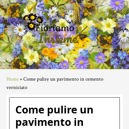
Skip
Skip
Skip
to
to
to
main
primary
footer
content
sidebar
Home
»
Come pulire un pavimento in cemento
verniciato
Come pulire un
pavimento in