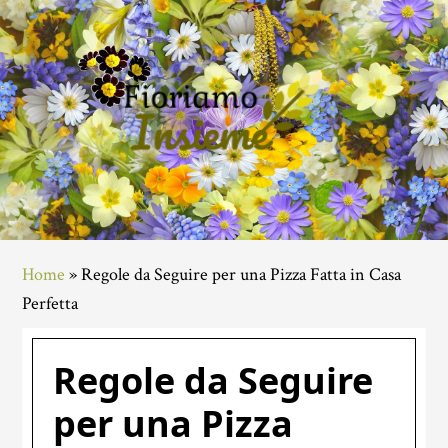
Skip
Skip
Skip
to
to
to
main
primary
footer
content
sidebar
Home
»
Regole da Seguire per una Pizza Fatta in Casa
Perfetta
Regole da Seguire
per una Pizza