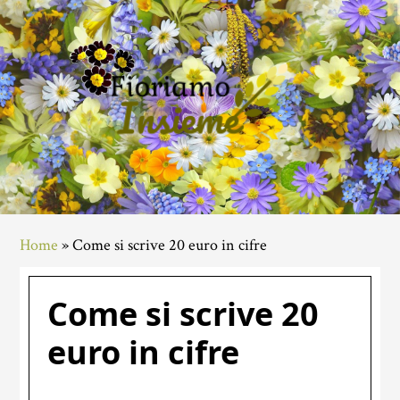
Skip
Skip
Skip
to
to
to
main
primary
footer
content
sidebar
Home
»
Come si scrive 20 euro in cifre
Come si scrive 20
euro in cifre