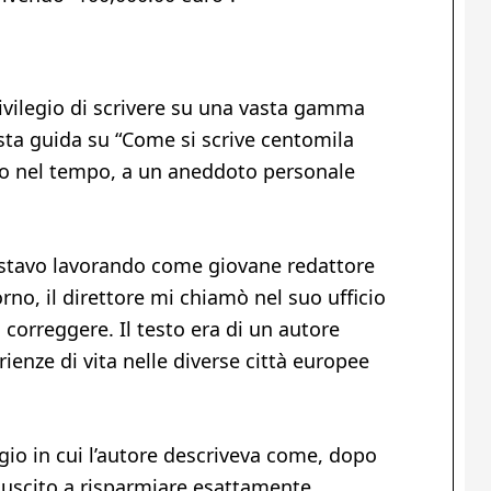
ivilegio di scrivere su una vasta gamma
esta guida su “Come si scrive centomila
etro nel tempo, a un aneddoto personale
 e stavo lavorando come giovane redattore
rno, il direttore mi chiamò nel suo ufficio
orreggere. Il testo era di un autore
enze di vita nelle diverse città europee
io in cui l’autore descriveva come, dopo
riuscito a risparmiare esattamente