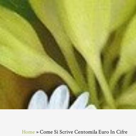
Skip
Skip
Skip
to
to
to
main
primary
footer
content
sidebar
Home
»
Come Si Scrive Centomila Euro In Cifre