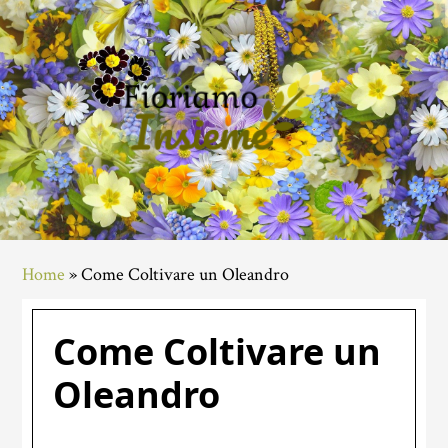
Skip
Skip
Skip
to
to
to
main
primary
footer
content
sidebar
Home
»
Come Coltivare un Oleandro
Come Coltivare un
Oleandro