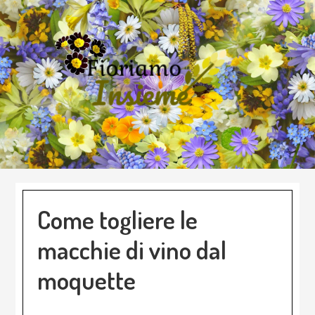
Skip
Skip
Skip
to
to
to
main
primary
footer
content
sidebar
Come togliere le
macchie di vino dal
moquette