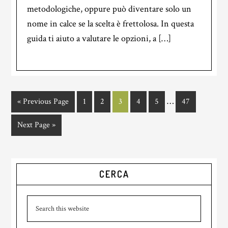
metodologiche, oppure può diventare solo un
nome in calce se la scelta è frettolosa. In questa
guida ti aiuto a valutare le opzioni, a […]
Interim
…
Go
Page
Page
Page
Page
Page
Page
«
Previous Page
1
2
3
4
5
47
pages
to
Go
Next Page »
omitted
to
Primary
CERCA
Sidebar
Search
this
website